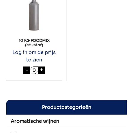
10 KG FOODMIX
(stikstof)
Log in om de prijs
te zien
10 KG FOODMIX (stikstof) aantal
-
+
Productcategorieën
Aromatische wijnen