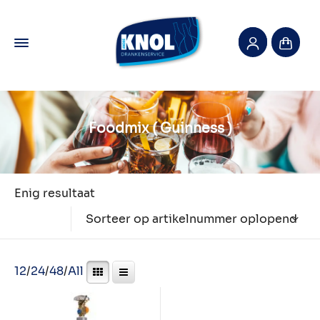
Foodmix ( Guinness )
Enig resultaat
Sorteer op artikelnummer oplopend
12
/
24
/
48
/
All