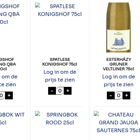
GSHOF
SPATLESE
ESTERHÁZY
ING QBA
KONIGSHOF 75cl
GRUNER
0cl
VELTLINER 75cl
Log in om de
n om de
Log in om de
prijs te zien
te zien
prijs te zien
SPATLESE KONIGSHOF 75cl aanta
-
+
ONIGSHOF RIESLING QBA 100cl aantal
ESTERHÁZ
+
-
+