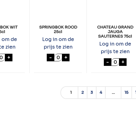
BOK WIT
SPRINGBOK ROOD
CHATEAU GRAND
5cl
25cl
JAUGA
SAUTERNES 75cl
n om de
Log in om de
Log in om de
te zien
prijs te zien
prijs te zien
PRINGBOK WIT 25cl aantal
SPRINGBOK ROOD 25cl aantal
+
-
+
CHATEAU 
-
+
1
2
3
4
…
15