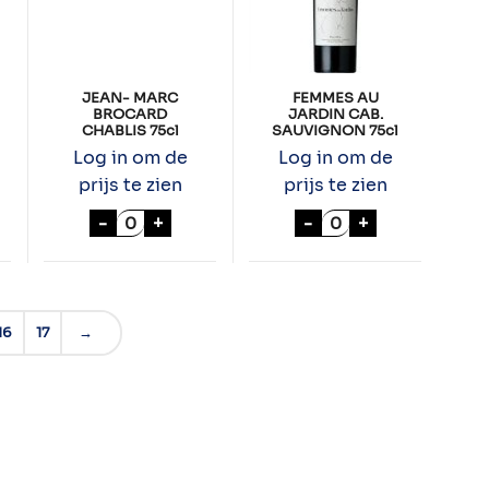
JEAN- MARC
FEMMES AU
BROCARD
JARDIN CAB.
CHABLIS 75cl
SAUVIGNON 75cl
Log in om de
Log in om de
prijs te zien
prijs te zien
GRAND JAUGA SAUTERNES 75cl aantal
JEAN- MARC BROCARD CHABLIS 75cl aan
FEMMES AU JARDIN
-
+
-
+
16
17
→