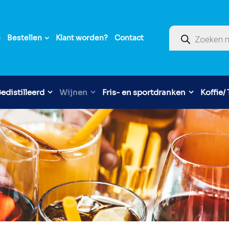
Producten zoek
e
Bestellen
Klant worden?
Contact
edistilleerd
Wijnen
Fris- en sportdranken
Koffie/