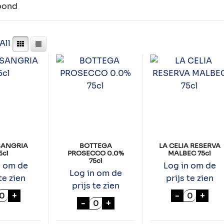
toond
All
SANGRIA
BOTTEGA
LA CELIA RESERVA
5cl
PROSECCO 0.0%
MALBEC 75cl
75cl
n om de
Log in om de
Log in om de
te zien
prijs te zien
prijs te zien
AGO SANGRIA 75cl aantal
LA CELIA 
+
-
+
BOTTEGA PROSECCO 0.0% 75cl a
-
+