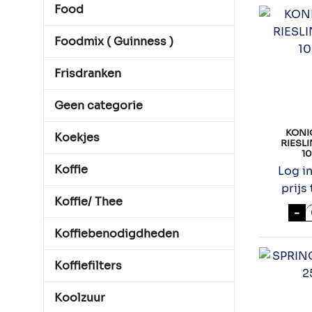
Food
Foodmix ( Guinness )
Frisdranken
Geen categorie
KONI
Koekjes
RIESL
10
Koffie
Log i
prijs 
Koffie/ Thee
K
-
Koffiebenodigdheden
Koffiefilters
Koolzuur