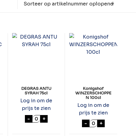
Sorteer op artikelnummer oplopend
DEGRAS ANTU
Konigshof
SYRAH 75cl
WINZERSCHOPPE
N 100cl
Log in om de
Log in om de
prijs te zien
prijs te zien
RESERVA MALBEC 75cl aantal
DEGRAS ANTU SYRAH 75cl aantal
-
+
antal
Konigshof WINZER
-
+