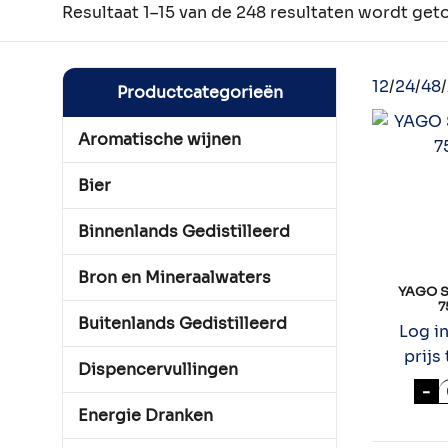
Resultaat 1–15 van de 248 resultaten wordt ge
12
/
24
/
48
/
Productcategorieën
Aromatische wijnen
Bier
Binnenlands Gedistilleerd
Bron en Mineraalwaters
YAGO 
7
Buitenlands Gedistilleerd
Log i
prijs 
Dispencervullingen
Y
-
Energie Dranken