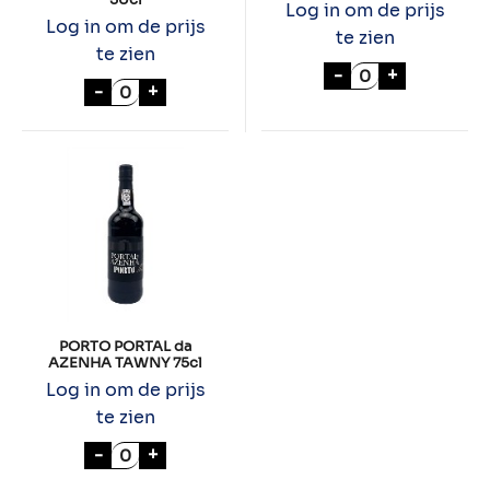
Log in om de prijs
Log in om de prijs
te zien
te zien
PORTO PORTAL 
-
+
PORT VISTA ALEGRA OLD WHITE 20 YEARS 
-
+
PORTO PORTAL da
AZENHA TAWNY 75cl
Log in om de prijs
te zien
PORTO PORTAL da AZENHA TAWNY 75cl aa
-
+