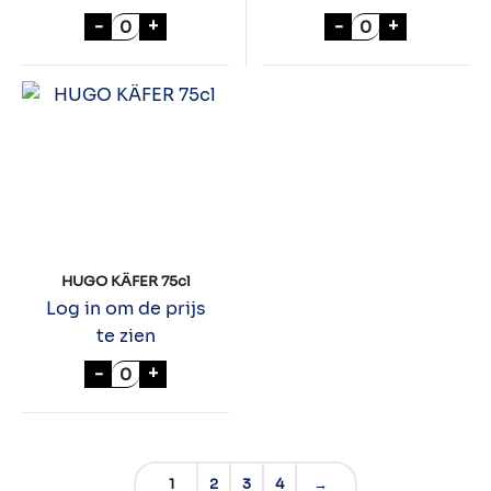
MOËT & CHANDON Nectar Imperial 75cl a
MOËT & CHANDO
-
+
-
+
HUGO KÄFER 75cl
Log in om de prijs
te zien
HUGO KÄFER 75cl aantal
-
+
1
2
3
4
→