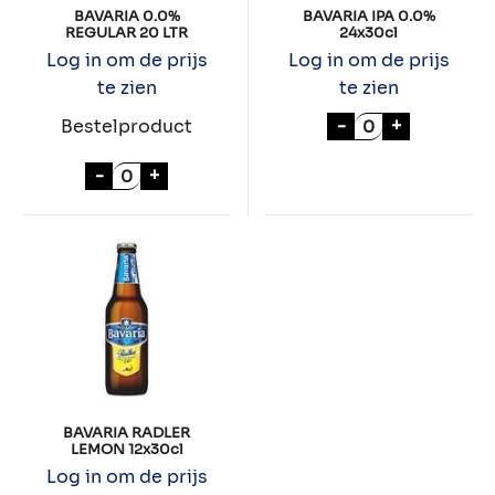
BAVARIA 0.0%
BAVARIA IPA 0.0%
REGULAR 20 LTR
24x30cl
Log in om de prijs
Log in om de prijs
te zien
te zien
BAVARIA IPA 0.
-
+
Bestelproduct
BAVARIA 0.0% REGULAR 20 LTR aantal
-
+
BAVARIA RADLER
LEMON 12x30cl
Log in om de prijs