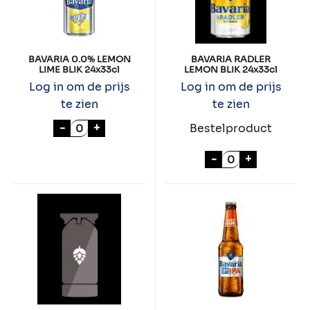
BAVARIA 0.0% LEMON
BAVARIA RADLER
LIME BLIK 24x33cl
LEMON BLIK 24x33cl
Log in om de prijs
Log in om de prijs
te zien
te zien
BAVARIA 0.0% LEMON LIME BLIK 24x33cl a
-
+
Bestelproduct
BAVARIA RADLE
-
+