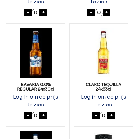
te zien
te zien
BAVARIA "GLUTENVRIJ" 24x33cl aantal
BAVARIA TWIST OF
-
+
-
+
BAVARIA 0.0%
CLARO TEQUILLA
REGULAR 24x30cl
24x33cl
Log in om de prijs
Log in om de prijs
te zien
te zien
BAVARIA 0.0% REGULAR 24x30cl aantal
CLARO TEQUILL
-
+
-
+