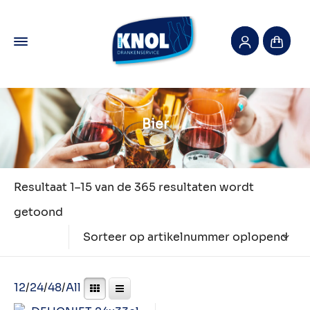
Bier
Resultaat 1–15 van de 365 resultaten wordt
getoond
Sorteer op artikelnummer oplopend
12
/
24
/
48
/
All