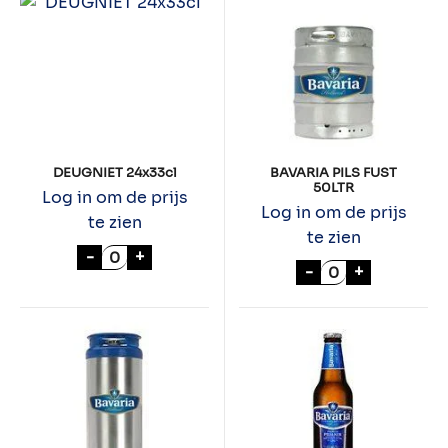
DEUGNIET 24x33cl
BAVARIA PILS FUST
50LTR
Log in om de prijs
Log in om de prijs
te zien
te zien
DEUGNIET 24x33cl aantal
-
+
BAVARIA PILS F
-
+