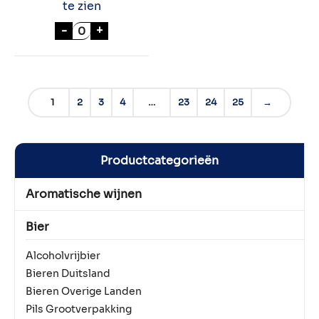
te zien
BAVARIA RADLER LEMON 12x30cl aantal
-
+
1
2
3
4
…
23
24
25
→
Productcategorieën
Aromatische wijnen
Bier
Alcoholvrijbier
Bieren Duitsland
Bieren Overige Landen
Pils Grootverpakking