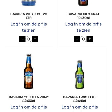
BAVARIA PILS FUST 20
BAVARIA PILS KRAT
LTR
12x30cl
Log in om de prijs
Log in om de prijs
te zien
te zien
BAVARIA PILS FUST 20 LTR aantal
BAVARIA PILS K
-
+
-
+
BAVARIA “GLUTENVRIJ”
BAVARIA TWIST OFF
24x33cl
24x25cl
Log in om de prijs
Log in om de prijs