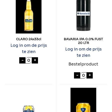
CLARO 24x33cl
BAVARIA IPA 0.0% FUST
20 LTR
Log in om de prijs
Log in om de prijs
te zien
te zien
CLARO 24x33cl aantal
-
+
Bestelproduct
BAVARIA IPA 0.
-
+