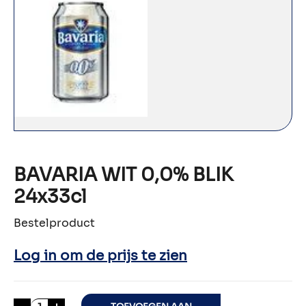
BAVARIA WIT 0,0% BLIK
24x33cl
Bestelproduct
Log in om de prijs te zien
BAVARIA WIT 0,0% BLIK 24x33cl aantal