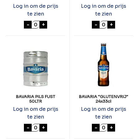
Log in om de prijs
Log in om de prijs
te zien
te zien
BAVARIA RADLER LEMON 12x30cl aantal
OTHMAR STOUT 
-
+
-
+
BAVARIA PILS FUST
BAVARIA “GLUTENVRIJ”
50LTR
24x33cl
Log in om de prijs
Log in om de prijs
te zien
te zien
BAVARIA PILS FUST 50LTR aantal
BAVARIA "GLUTE
-
+
-
+