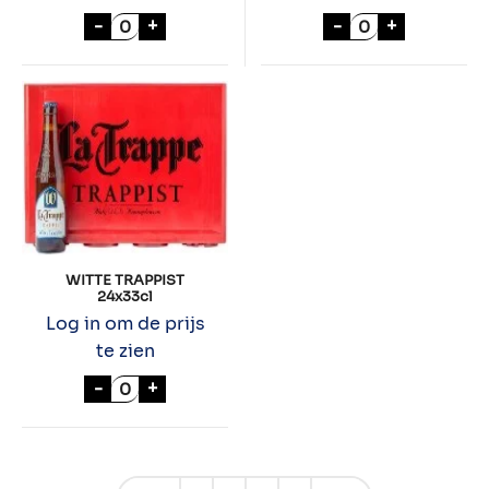
LA TRAPPE BOCKBIER 24x33cl aantal
LA TRAPPE ISID
-
+
-
+
WITTE TRAPPIST
24x33cl
Log in om de prijs
te zien
WITTE TRAPPIST 24x33cl aantal
-
+