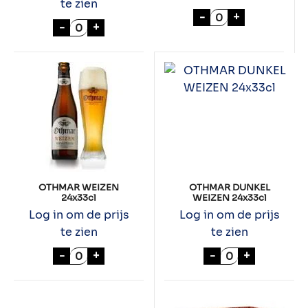
te zien
OTHMAR BOCK 24
-
+
OTHMAR TRIPEL 24x33cl aantal
-
+
OTHMAR WEIZEN
OTHMAR DUNKEL
24x33cl
WEIZEN 24x33cl
Log in om de prijs
Log in om de prijs
te zien
te zien
OTHMAR WEIZEN 24x33cl aantal
OTHMAR DUNKEL
-
+
-
+