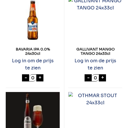
BAVARIA IPA 0.0%
GALLIVANT MANGO
24x30cl
TANGO 24x33cl
Log in om de prijs
Log in om de prijs
te zien
te zien
BAVARIA IPA 0.0% 24x30cl aantal
GALLIVANT MAN
-
+
-
+