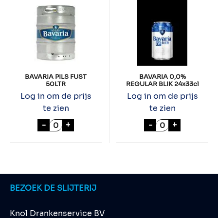
BAVARIA PILS FUST
BAVARIA 0,0%
50LTR
REGULAR BLIK 24x33cl
Log in om de prijs
Log in om de prijs
te zien
te zien
BAVARIA PILS FUST 50LTR aantal
BAVARIA 0,0% R
-
+
-
+
BEZOEK DE SLIJTERIJ
Knol Drankenservice BV