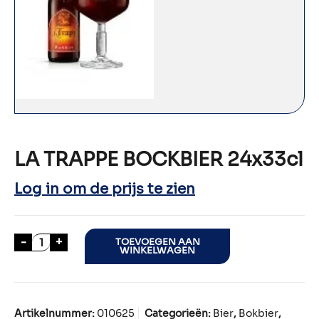
LA TRAPPE BOCKBIER 24x33cl
Log in om de prijs te zien
LA TRAPPE BOCKBIER 24x33cl aantal
-
+
TOEVOEGEN AAN
WINKELWAGEN
Artikelnummer:
010625
Categorieën:
Bier
,
Bokbier
,