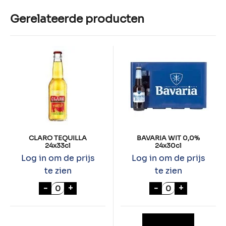
Gerelateerde producten
CLARO TEQUILLA
BAVARIA WIT 0,0%
24x33cl
24x30cl
Log in om de prijs
Log in om de prijs
te zien
te zien
CLARO TEQUILLA 24x33cl aantal
BAVARIA WIT 0,
-
+
-
+