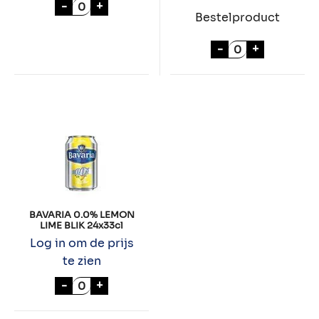
CLARO 24x33cl aantal
-
+
Bestelproduct
BAVARIA IPA 0.
-
+
BAVARIA 0.0% LEMON
LIME BLIK 24x33cl
Log in om de prijs
te zien
BAVARIA 0.0% LEMON LIME BLIK 24x33cl a
-
+