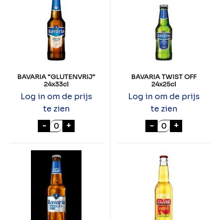
BAVARIA “GLUTENVRIJ”
BAVARIA TWIST OFF
24x33cl
24x25cl
Log in om de prijs
Log in om de prijs
te zien
te zien
BAVARIA "GLUTENVRIJ" 24x33cl aantal
BAVARIA TWIST 
-
+
-
+