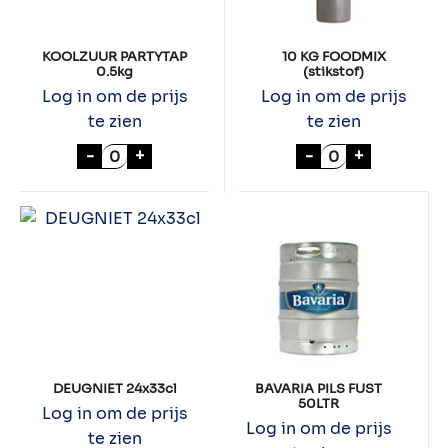
KOOLZUUR PARTYTAP
10 KG FOODMIX
0.5kg
(stikstof)
Log in om de prijs
Log in om de prijs
te zien
te zien
KOOLZUUR PARTYTAP 0.5kg aantal
10 KG FOODMIX (
-
+
-
+
DEUGNIET 24x33cl
BAVARIA PILS FUST
50LTR
Log in om de prijs
Log in om de prijs
te zien