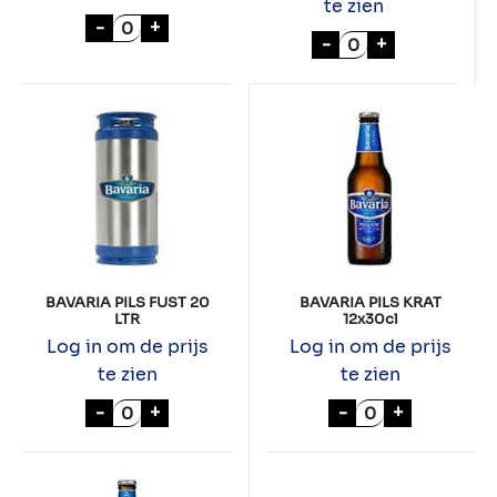
te zien
DEUGNIET 24x33cl aantal
-
+
BAVARIA PILS FUS
-
+
BAVARIA PILS FUST 20
BAVARIA PILS KRAT
LTR
12x30cl
Log in om de prijs
Log in om de prijs
te zien
te zien
BAVARIA PILS FUST 20 LTR aantal
BAVARIA PILS K
-
+
-
+