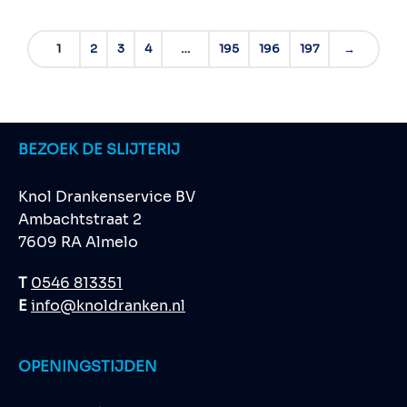
1
2
3
4
…
195
196
197
→
BEZOEK DE SLIJTERIJ
Knol Drankenservice BV
Ambachtstraat 2
7609 RA Almelo
T
0546 813351
E
info@knoldranken.nl
OPENINGSTIJDEN