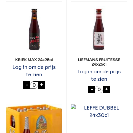
KRIEK MAX 24x25cl
LIEFMANS FRUITESSE
24x25cl
Log in om de prijs
Log in om de prijs
te zien
te zien
KRIEK MAX 24x25cl aantal
-
+
LIEFMANS FRUIT
-
+