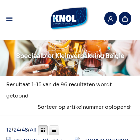
Speciaalbier Kleinverpakking Belgie
Resultaat 1–15 van de 96 resultaten wordt
getoond
Sorteer op artikelnummer oplopend
12
/
24
/
48
/
All