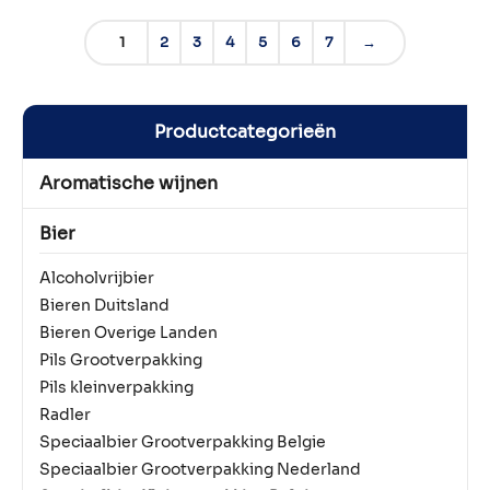
1
2
3
4
5
6
7
→
Productcategorieën
Aromatische wijnen
Bier
Alcoholvrijbier
Bieren Duitsland
Bieren Overige Landen
Pils Grootverpakking
Pils kleinverpakking
Radler
Speciaalbier Grootverpakking Belgie
Speciaalbier Grootverpakking Nederland