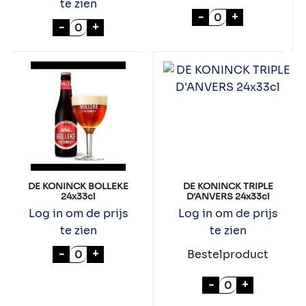
te zien
PALM 24x25cl aan
-
+
FOURCHETTE TRIPEL 24x33cl aantal
-
+
DE KONINCK BOLLEKE
DE KONINCK TRIPLE
24x33cl
D’ANVERS 24x33cl
Log in om de prijs
Log in om de prijs
te zien
te zien
DE KONINCK BOLLEKE 24x33cl aantal
-
+
Bestelproduct
DE KONINCK TR
-
+