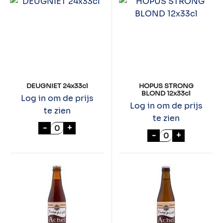
DEUGNIET 24x33cl
HOPUS STRONG
BLOND 12x33cl
Log in om de prijs
Log in om de prijs
te zien
te zien
DEUGNIET 24x33cl aantal
-
+
HOPUS STRONG 
-
+