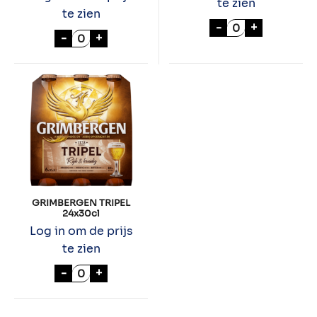
te zien
te zien
ORVAL 24x33cl 
-
+
St. BERNARDUS PRIOR 8 24x33cl aantal
-
+
GRIMBERGEN TRIPEL
24x30cl
Log in om de prijs
te zien
GRIMBERGEN TRIPEL 24x30cl aantal
-
+