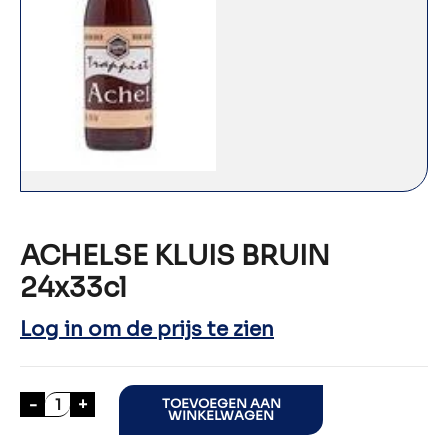
ACHELSE KLUIS BRUIN
24x33cl
Log in om de prijs te zien
ACHELSE KLUIS BRUIN 24x33cl aantal
-
+
TOEVOEGEN AAN
WINKELWAGEN