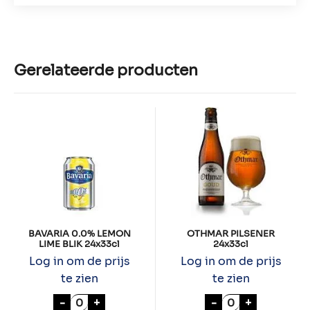
Gerelateerde producten
BAVARIA 0.0% LEMON
OTHMAR PILSENER
LIME BLIK 24x33cl
24x33cl
Log in om de prijs
Log in om de prijs
te zien
te zien
BAVARIA 0.0% LEMON LIME BLIK 24x33cl a
OTHMAR PILSEN
-
+
-
+