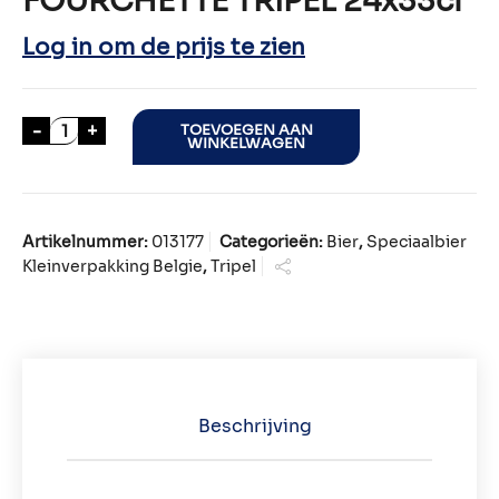
FOURCHETTE TRIPEL 24x33cl
Log in om de prijs te zien
FOURCHETTE TRIPEL 24x33cl aantal
-
+
TOEVOEGEN AAN
WINKELWAGEN
Artikelnummer:
013177
Categorieën:
Bier
,
Speciaalbier
Kleinverpakking Belgie
,
Tripel
Beschrijving