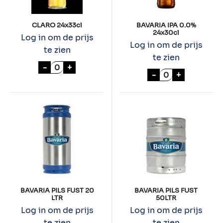
CLARO 24x33cl
BAVARIA IPA 0.0%
24x30cl
Log in om de prijs
Log in om de prijs
te zien
te zien
CLARO 24x33cl aantal
-
+
BAVARIA IPA 0.
-
+
BAVARIA PILS FUST 20
BAVARIA PILS FUST
LTR
50LTR
Log in om de prijs
Log in om de prijs
te zien
te zien