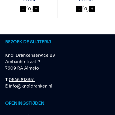
BAVARIA PILS FUST 20 LTR aantal
BAVARIA PILS F
-
+
-
+
BEZOEK DE SLIJTERIJ
Knol Drankenservice BV
Ambachtstraat 2
7609 RA Almelo
T
0546 813351
E
info@knoldranken.nl
OPENINGSTIJDEN