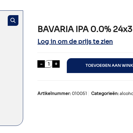
BAVARIA IPA 0.0% 24x3
Log in om de prijs te zien
BAVARIA IPA 0.0% 24x30cl aantal
-
+
TOEVOEGEN AAN WIN
Artikelnummer:
010051
Categorieën:
alcoho