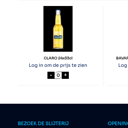
CLARO 24x33cl
BAVAR
Log in om de prijs te zien
Log 
CLARO 24x33cl aantal
-
+
BEZOEK DE SLIJTERIJ
OPENIN