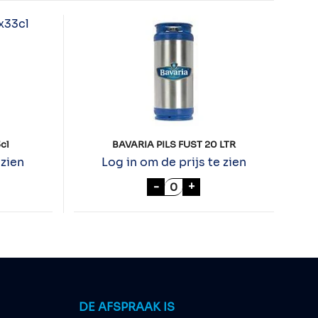
cl
BAVARIA PILS FUST 20 LTR
 zien
Log in om de prijs te zien
RIPEL 24x33cl aantal
BAVARIA PILS FUST 20 LTR
-
+
DE AFSPRAAK IS