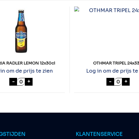
IA RADLER LEMON 12x30cl
OTHMAR TRIPEL 24x33
in om de prijs te zien
Log in om de prijs te
BAVARIA RADLER LEMON 12x30cl aantal
OTHMAR T
-
+
-
+
GSTIJDEN
KLANTENSERVICE