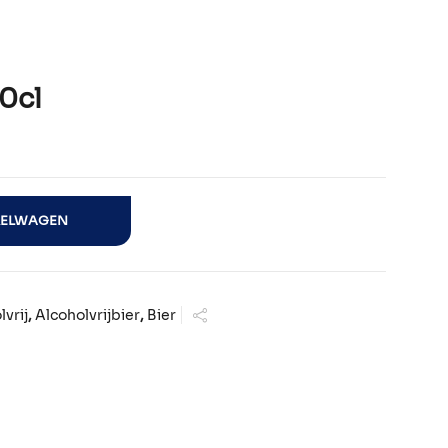
0cl
KELWAGEN
lvrij
,
Alcoholvrijbier
,
Bier