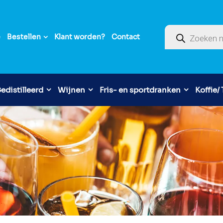
Producten zoek
e
Bestellen
Klant worden?
Contact
edistilleerd
Wijnen
Fris- en sportdranken
Koffie/