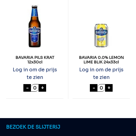
BAVARIA PILS KRAT
BAVARIA 0.0% LEMON
12x30cl
LIME BLIK 24x33cl
Log in om de prijs
Log in om de prijs
te zien
te zien
BAVARIA PILS KRAT 12x30cl aantal
BAVARIA 0.0% L
-
+
-
+
BEZOEK DE SLIJTERIJ