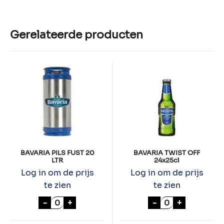
Gerelateerde producten
BAVARIA PILS FUST 20
BAVARIA TWIST OFF
LTR
24x25cl
Log in om de prijs
Log in om de prijs
te zien
te zien
BAVARIA PILS FUST 20 LTR aantal
BAVARIA TWIST 
-
+
-
+