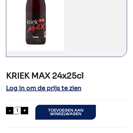
KRIEK MAX 24x25cl
Log in om de prijs te zien
KRIEK MAX 24x25cl aantal
-
+
TOEVOEGEN AAN
WINKELWAGEN