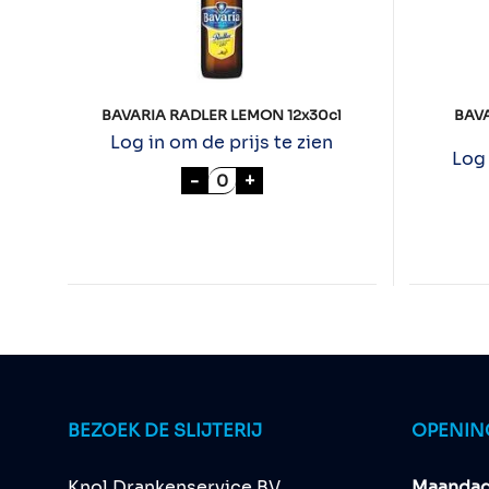
BAVARIA RADLER LEMON 12x30cl
BAV
Log in om de prijs te zien
Log 
BAVARIA RADLER LEMON 12x30c
-
+
BEZOEK DE SLIJTERIJ
OPENIN
Knol Drankenservice BV
Maandag 