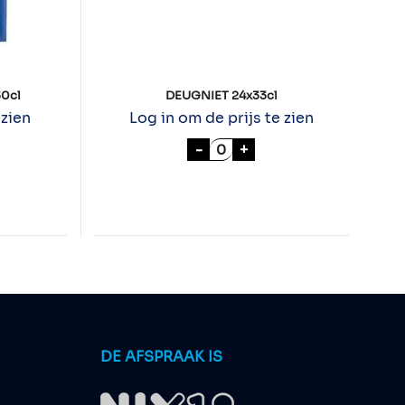
30cl
DEUGNIET 24x33cl
 zien
Log in om de prijs te zien
IT 0,0% 24x30cl aantal
DEUGNIET 24x33cl aantal
-
+
DE AFSPRAAK IS