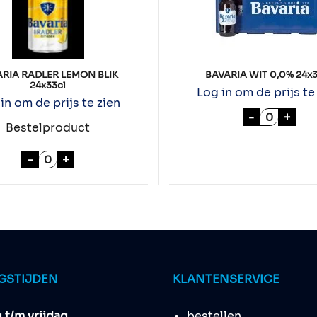
ARIA RADLER LEMON BLIK
BAVARIA WIT 0,0% 24x
24x33cl
Log in om de prijs te
in om de prijs te zien
l aantal
BAVARIA W
-
+
Bestelproduct
BAVARIA RADLER LEMON BLIK 24x33cl aantal
-
+
GSTIJDEN
KLANTENSERVICE
t/m vrijdag
bestellen