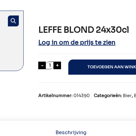
LEFFE BLOND 24x30cl
Log in om de prijs te zien
LEFFE BLOND 24x30cl aantal
-
+
TOEVOEGEN AAN WIN
Artikelnummer:
014390
Categorieën:
Bier
,
Beschrijving