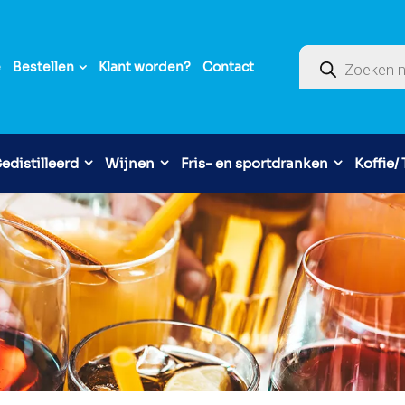
Producten zoek
e
Bestellen
Klant worden?
Contact
edistilleerd
Wijnen
Fris- en sportdranken
Koffie/