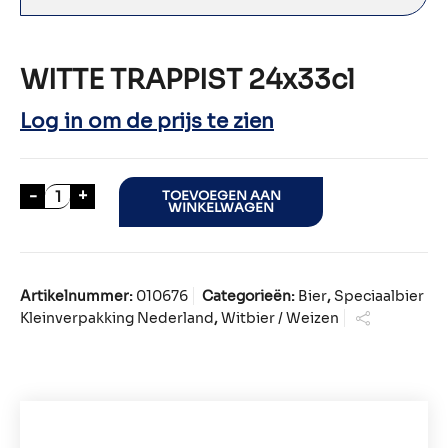
WITTE TRAPPIST 24x33cl
Log in om de prijs te zien
WITTE TRAPPIST 24x33cl aantal
-
+
TOEVOEGEN AAN
WINKELWAGEN
Artikelnummer:
010676
Categorieën:
Bier
,
Speciaalbier
Kleinverpakking Nederland
,
Witbier / Weizen