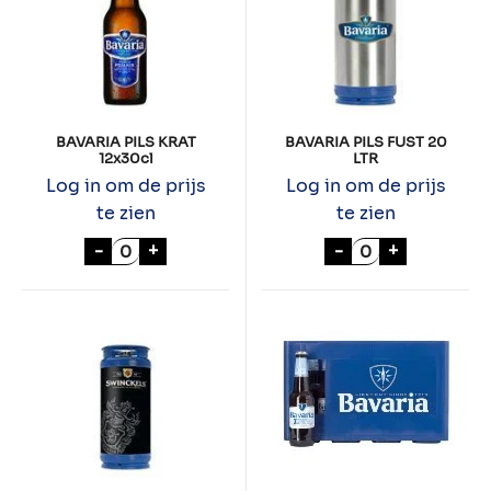
BAVARIA PILS KRAT
BAVARIA PILS FUST 20
12x30cl
LTR
Log in om de prijs
Log in om de prijs
te zien
te zien
BAVARIA PILS KRAT 12x30cl aantal
BAVARIA PILS F
-
+
-
+