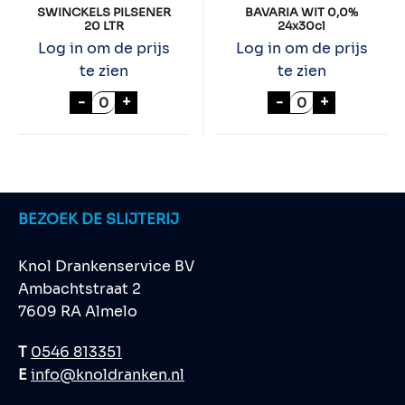
SWINCKELS PILSENER
BAVARIA WIT 0,0%
20 LTR
24x30cl
Log in om de prijs
Log in om de prijs
te zien
te zien
SWINCKELS PILSENER 20 LTR aantal
BAVARIA WIT 0,
-
+
-
+
BEZOEK DE SLIJTERIJ
Knol Drankenservice BV
Ambachtstraat 2
7609 RA Almelo
T
0546 813351
E
info@knoldranken.nl