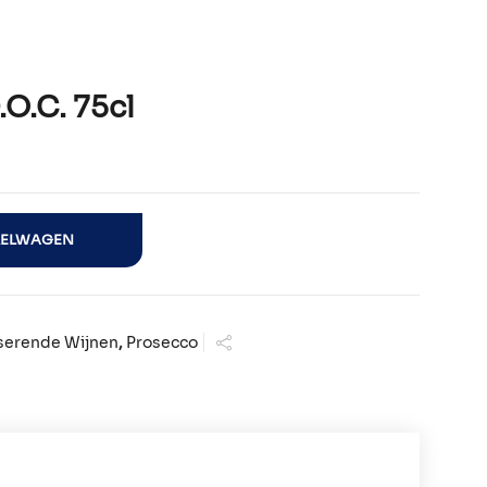
.C. 75cl
tal
KELWAGEN
erende Wijnen
,
Prosecco