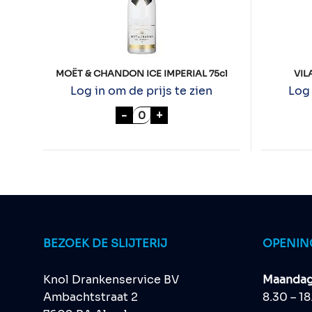
MOËT & CHANDON ICE IMPERIAL 75cl
VIL
Log in om de prijs te zien
Log 
MOËT & CHANDON ICE IMPERIAL
-
+
BEZOEK DE SLIJTERIJ
OPENIN
Knol Drankenservice BV
Maandag 
Ambachtstraat 2
8.30 – 1