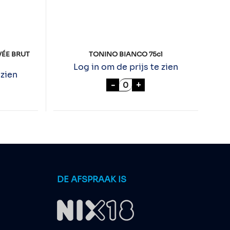
VÉE BRUT
TONINO BIANCO 75cl
Log in om de prijs te zien
 zien
TONINO BIANCO 75cl aant
-
+
FEUILLATTE RESERVÉE BRUT 75cl aantal
DE AFSPRAAK IS