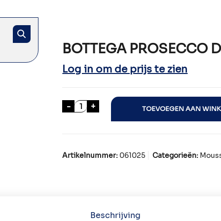
BOTTEGA PROSECCO D.O
Log in om de prijs te zien
BOTTEGA PROSECCO D.O.C. 75cl aan
-
+
TOEVOEGEN AAN WIN
Artikelnummer:
061025
Categorieën:
Mouss
Beschrijving