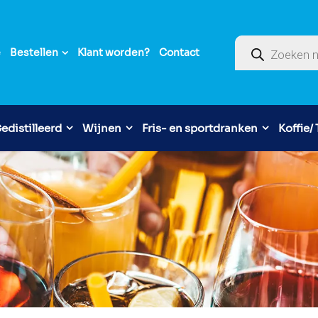
Producten zoek
e
Bestellen
Klant worden?
Contact
edistilleerd
Wijnen
Fris- en sportdranken
Koffie/