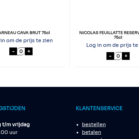
ARNEAU CAVA BRUT 75cl
NICOLAS FEUILLATTE RESER
75cl
in om de prijs te zien
Log in om de prijs te
 75cl aantal
VILARNEAU CAVA BRUT 75cl aantal
-
+
NICOLAS 
-
+
GSTIJDEN
KLANTENSERVICE
t/m vrijdag
bestellen
8.00 uur
betalen