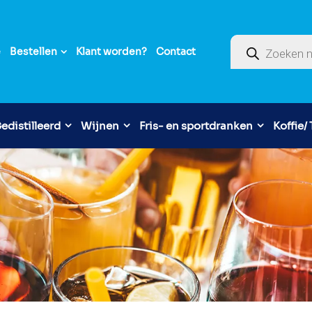
Producten zoek
e
Bestellen
Klant worden?
Contact
edistilleerd
Wijnen
Fris- en sportdranken
Koffie/