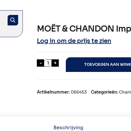
MOËT & CHANDON Imperi
Log in om de prijs te zien
MOËT & CHANDON Imperial Brut 37.5
-
+
TOEVOEGEN AAN WIN
Artikelnummer:
066453
Categorieën:
Cham
Beschrijving