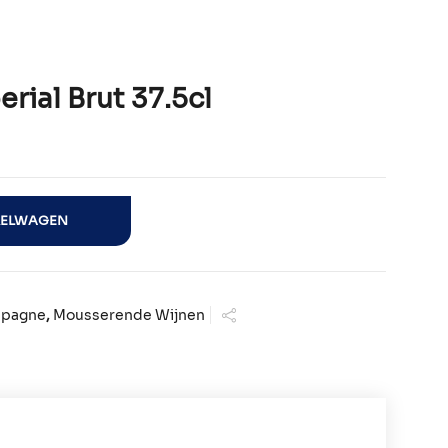
al Brut 37.5cl
cl aantal
KELWAGEN
pagne
,
Mousserende Wijnen