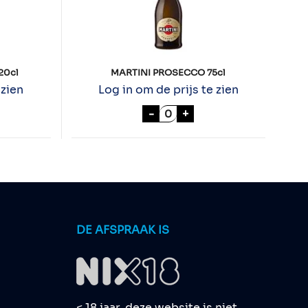
20cl
MARTINI PROSECCO 75cl
 zien
Log in om de prijs te zien
U CAVA BRUT 20cl aantal
MARTINI PROSECCO 75cl a
-
+
DE AFSPRAAK IS
< 18 jaar, deze website is niet