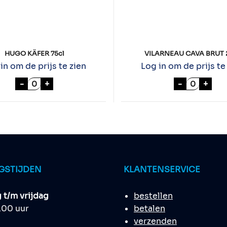
HUGO KÄFER 75cl
VILARNEAU CAVA BRUT 
in om de prijs te zien
Log in om de prijs te
 aantal
HUGO KÄFER 75cl aantal
VILARNEA
-
+
-
+
GSTIJDEN
KLANTENSERVICE
t/m vrijdag
bestellen
8.00 uur
betalen
verzenden