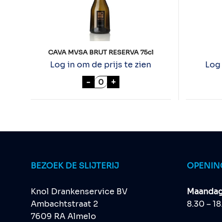
CAVA MVSA BRUT RESERVA 75cl
Log in om de prijs te zien
Log 
CAVA MVSA BRUT RESERVA 75cl
-
+
BEZOEK DE SLIJTERIJ
OPENIN
Knol Drankenservice BV
Maandag 
Ambachtstraat 2
8.30 – 1
7609 RA Almelo