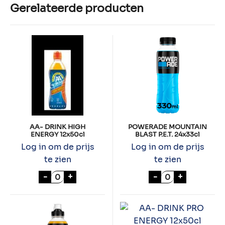
Gerelateerde producten
AA- DRINK HIGH
POWERADE MOUNTAIN
ENERGY 12x50cl
BLAST P.E.T. 24x33cl
Log in om de prijs
Log in om de prijs
te zien
te zien
AA- DRINK HIGH ENERGY 12x50cl aantal
POWERADE MOUN
-
+
-
+