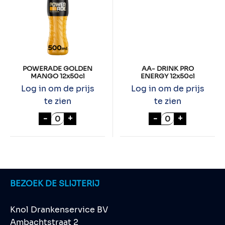
POWERADE GOLDEN
AA- DRINK PRO
MANGO 12x50cl
ENERGY 12x50cl
Log in om de prijs
Log in om de prijs
te zien
te zien
POWERADE GOLDEN MANGO 12x50cl aant
AA- DRINK PRO
-
+
-
+
BEZOEK DE SLIJTERIJ
Knol Drankenservice BV
Ambachtstraat 2