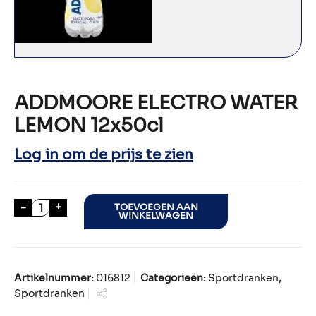
ADDMOORE ELECTRO WATER
LEMON 12x50cl
Log in om de prijs te zien
ADDMOORE ELECTRO WATER LEMON 12x50cl aan
-
+
TOEVOEGEN AAN
WINKELWAGEN
Artikelnummer:
016812
Categorieën:
Sportdranken
,
Sportdranken