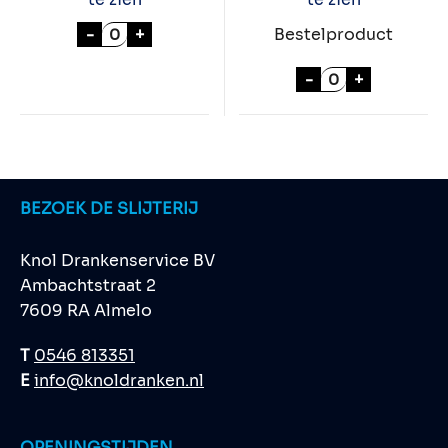
BAVARIA "GLUTENVRIJ" 24x33cl aantal
-
+
Bestelproduct
BAVARIA RADLE
-
+
BEZOEK DE SLIJTERIJ
Knol Drankenservice BV
Ambachtstraat 2
7609 RA Almelo
T
0546 813351
E
info@knoldranken.nl
OPENINGSTIJDEN