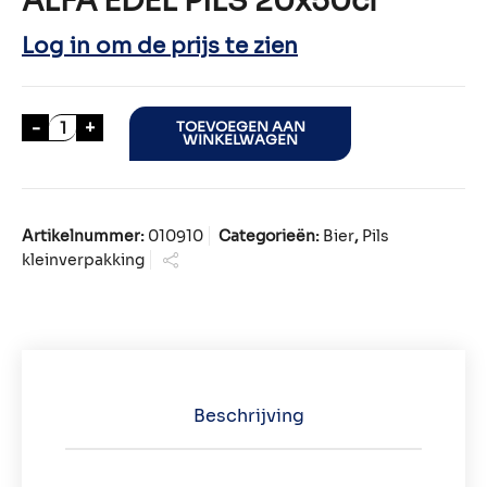
ALFA EDEL PILS 20x50cl
Log in om de prijs te zien
ALFA EDEL PILS 20x50cl aantal
-
+
TOEVOEGEN AAN
WINKELWAGEN
Artikelnummer:
010910
Categorieën:
Bier
,
Pils
kleinverpakking
Beschrijving