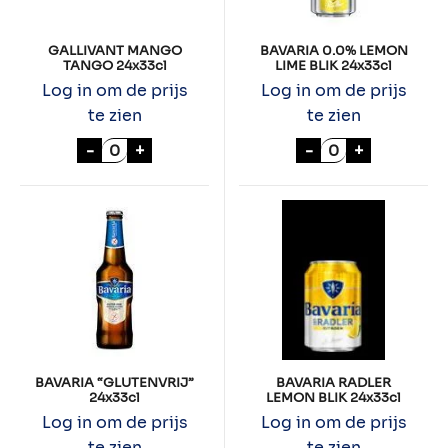
GALLIVANT MANGO
BAVARIA 0.0% LEMON
TANGO 24x33cl
LIME BLIK 24x33cl
Log in om de prijs
Log in om de prijs
te zien
te zien
GALLIVANT MANGO TANGO 24x33cl aanta
BAVARIA 0.0% L
-
+
-
+
BAVARIA “GLUTENVRIJ”
BAVARIA RADLER
24x33cl
LEMON BLIK 24x33cl
Log in om de prijs
Log in om de prijs
te zien
te zien