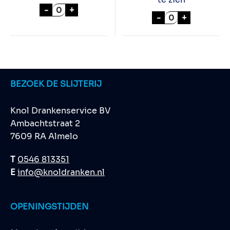
PERNOD 70cl aantal
-
+
CHIVAS REGAL 1
-
+
BEZOEK DE SLIJTERIJ
Knol Drankenservice BV
Ambachtstraat 2
7609 RA Almelo
T
0546 813351
E
info@knoldranken.nl
OPENINGSTIJDEN