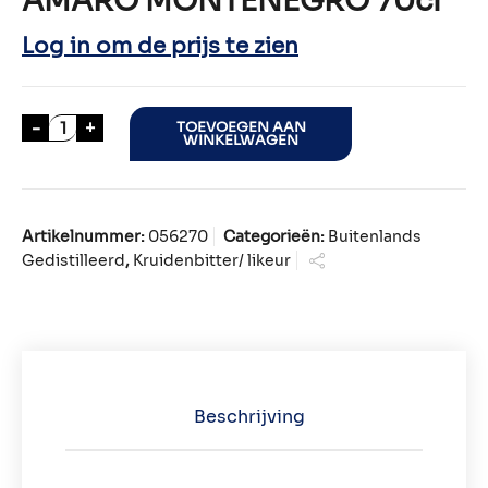
AMARO MONTENEGRO 70cl
Log in om de prijs te zien
AMARO MONTENEGRO 70cl aantal
-
+
TOEVOEGEN AAN
WINKELWAGEN
Artikelnummer:
056270
Categorieën:
Buitenlands
Gedistilleerd
,
Kruidenbitter/ likeur
Beschrijving