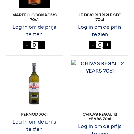
MARTELL COGNAC VS
LE FAVORI TRIPLE SEC
70cl
70cl
Log in om de prijs
Log in om de prijs
te zien
te zien
MARTELL COGNAC VS 70cl aantal
LE FAVORI TRIPL
-
+
-
+
PERNOD 70cl
CHIVAS REGAL 12
YEARS 70cl
Log in om de prijs
Log in om de prijs
te zien
te zien