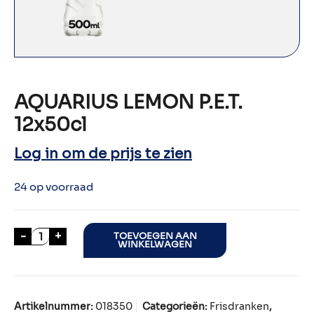
AQUARIUS LEMON P.E.T.
12x50cl
Log in om de prijs te zien
24 op voorraad
AQUARIUS LEMON P.E.T. 12x50cl aantal
-
+
TOEVOEGEN AAN
WINKELWAGEN
Artikelnummer:
018350
Categorieën:
Frisdranken
,