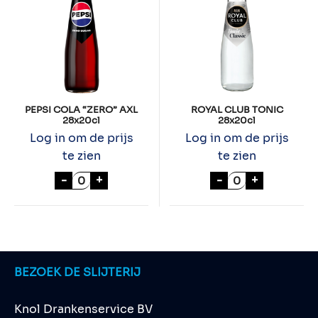
PEPSI COLA “ZERO” AXL
ROYAL CLUB TONIC
28x20cl
28x20cl
Log in om de prijs
Log in om de prijs
te zien
te zien
PEPSI COLA "ZERO" AXL 28x20cl aantal
ROYAL CLUB TO
-
+
-
+
BEZOEK DE SLIJTERIJ
Knol Drankenservice BV