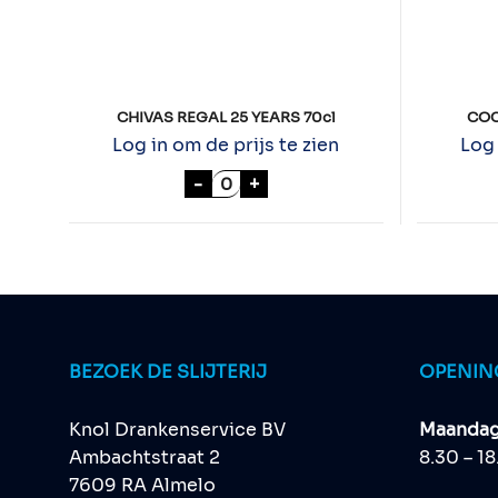
CHIVAS REGAL 25 YEARS 70cl
COC
Log in om de prijs te zien
Log 
CHIVAS REGAL 25 YEARS 70cl a
-
+
BEZOEK DE SLIJTERIJ
OPENIN
Knol Drankenservice BV
Maandag 
Ambachtstraat 2
8.30 – 1
7609 RA Almelo