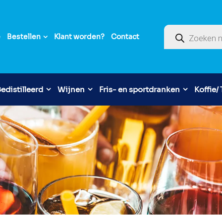
Producten zoek
e
Bestellen
Klant worden?
Contact
edistilleerd
Wijnen
Fris- en sportdranken
Koffie/