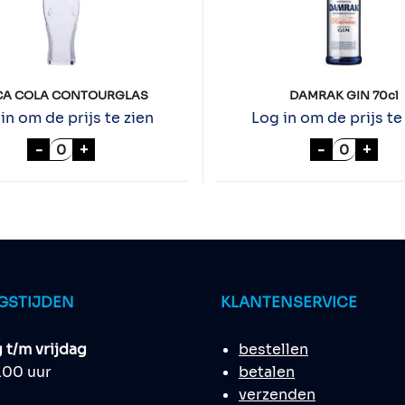
A COLA CONTOURGLAS
DAMRAK GIN 70cl
in om de prijs te zien
Log in om de prijs te
antal
COCA COLA CONTOURGLAS aantal
DAMRAK G
-
+
-
+
GSTIJDEN
KLANTENSERVICE
t/m vrijdag
bestellen
8.00 uur
betalen
verzenden