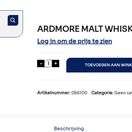
ARDMORE MALT WHISK
Log in om de prijs te zien
ARDMORE MALT WHISKY 70cl aanta
-
+
TOEVOEGEN AAN WIN
Artikelnummer:
066100
Categorie:
Geen ca
Beschrijving