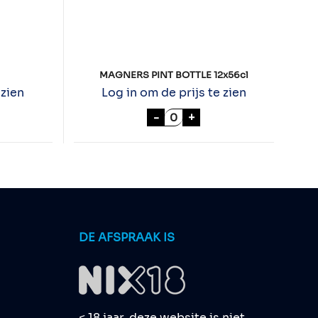
MAGNERS PINT BOTTLE 12x56cl
 zien
Log in om de prijs te zien
IN 70cl aantal
MAGNERS PINT BOTTLE 12x
-
+
DE AFSPRAAK IS
< 18 jaar, deze website is niet