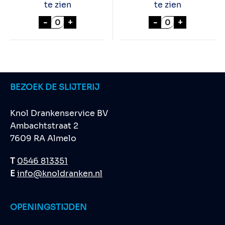
te zien
te zien
St. BERNARDUS ABT. 12 24x33cl aantal
KALKWIJCK AGE
-
+
-
+
BEZOEK DE SLIJTERIJ
Knol Drankenservice BV
Ambachtstraat 2
7609 RA Almelo
T
0546 813351
E
info@knoldranken.nl
OPENINGSTIJDEN