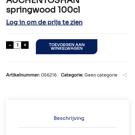
AUCHENTOSHAN
springwood 100cl
Log in om de prijs te zien
AUCHENTOSHAN springwood 100cl aantal
-
+
TOEVOEGEN AAN
WINKELWAGEN
Artikelnummer:
056216
Categorie:
Geen categorie
Beschrijving