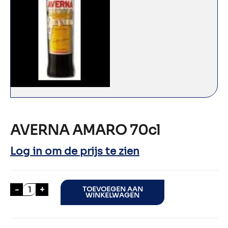
AVERNA AMARO 70cl
Log in om de prijs te zien
AVERNA AMARO 70cl aantal
-
+
TOEVOEGEN AAN
WINKELWAGEN