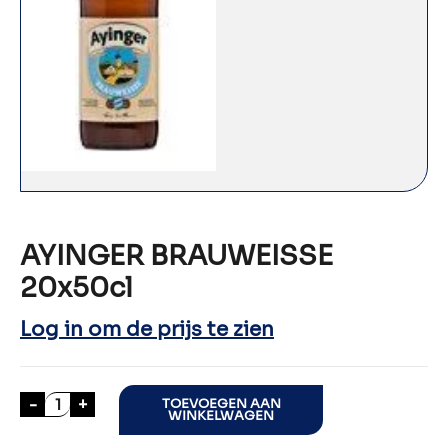
AYINGER BRAUWEISSE
20x50cl
Log in om de prijs te zien
AYINGER BRAUWEISSE 20x50cl aantal
-
+
TOEVOEGEN AAN
WINKELWAGEN