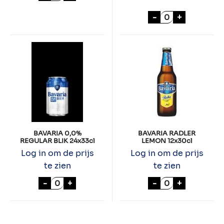
BAVARIA RADLE
-
+
BAVARIA 0,0%
BAVARIA RADLER
REGULAR BLIK 24x33cl
LEMON 12x30cl
Log in om de prijs
Log in om de prijs
te zien
te zien
BAVARIA 0,0% REGULAR BLIK 24x33cl aant
BAVARIA RADLE
-
+
-
+