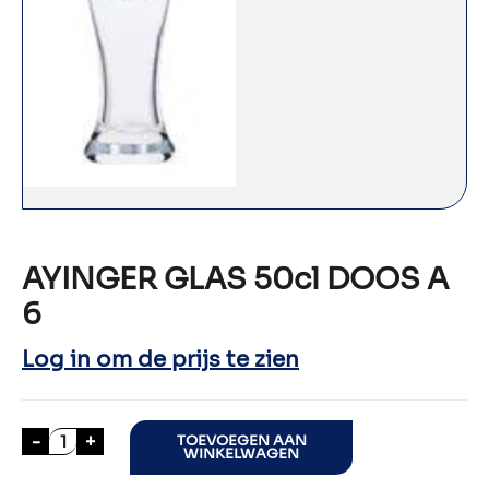
AYINGER GLAS 50cl DOOS A
6
Log in om de prijs te zien
AYINGER GLAS 50cl DOOS A 6 aantal
-
+
TOEVOEGEN AAN
WINKELWAGEN