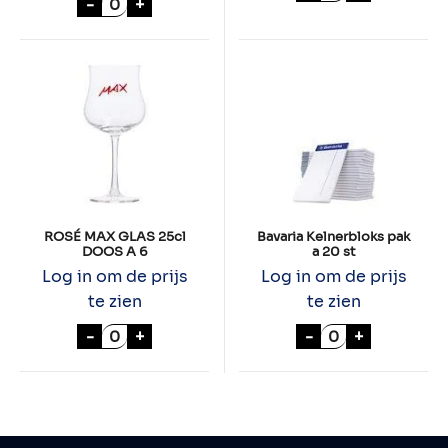
-
+
ROSÉ MAX GLAS 25cl
Bavaria Kelnerbloks pak
DOOS A 6
a 20 st
Log in om de prijs
Log in om de prijs
te zien
te zien
ROSÉ MAX GLAS 25cl DOOS A 6 aantal
Bavaria Kelnerb
-
+
-
+