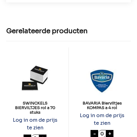
Gerelateerde producten
SWINCKELS
BAVARIA Bierviltjes
BIERVILTJES rol a 70
KOMPAS a 4 rol
stuks
Log in om de prijs
Log in om de prijs
te zien
te zien
BAVARIA Biervil
-
+
SWINCKELS BIERVILTJES rol a 70 stuks aan