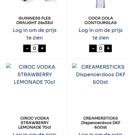
GUINNESS FLES
COCA COLA
DRAUGHT 24x33cl
CONTOURGLAS
Log in om de prijs
Log in om de prijs
te zien
te zien
GUINNESS FLES DRAUGHT 24x33cl aantal
COCA COLA CO
-
+
-
+
CIROC VODKA
CREAMERSTICKS
STRAWBERRY
Dispencerdoos DKF
LEMONADE 70cl
600st
Log in om de prijs
Log in om de prijs