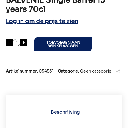
BALVENIE Single Barrel 15
years 70cl
Log in om de prijs te zien
BALVENIE Single Barrel 15 years 70cl aantal
-
+
TOEVOEGEN AAN
WINKELWAGEN
Artikelnummer:
054531
Categorie:
Geen categorie
Beschrijving