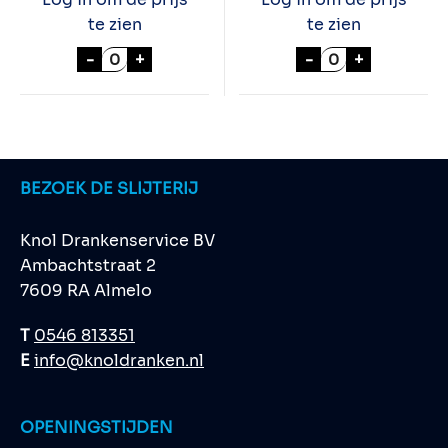
te zien
te zien
CIROC VODKA STRAWBERRY LEMONADE 70
CREAMERSTICKS
-
+
-
+
BEZOEK DE SLIJTERIJ
Knol Drankenservice BV
Ambachtstraat 2
7609 RA Almelo
T
0546 813351
E
info@knoldranken.nl
OPENINGSTIJDEN