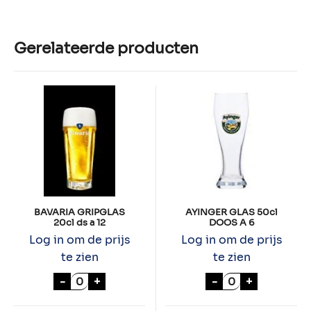
Gerelateerde producten
BAVARIA GRIPGLAS
AYINGER GLAS 50cl
20cl ds a 12
DOOS A 6
Log in om de prijs
Log in om de prijs
te zien
te zien
BAVARIA GRIPGLAS 20cl ds a 12 aantal
AYINGER GLAS 
-
+
-
+