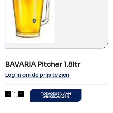
BAVARIA Pitcher 1.8ltr
Log in om de prijs te zien
BAVARIA Pitcher 1.8ltr aantal
-
+
TOEVOEGEN AAN
WINKELWAGEN