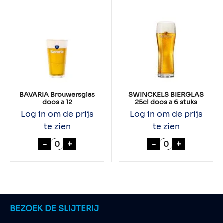
BAVARIA Brouwersglas
SWINCKELS BIERGLAS
doos a 12
25cl doos a 6 stuks
Log in om de prijs
Log in om de prijs
te zien
te zien
BAVARIA Brouwersglas doos a 12 aantal
SWINCKELS BIER
-
+
-
+
BEZOEK DE SLIJTERIJ