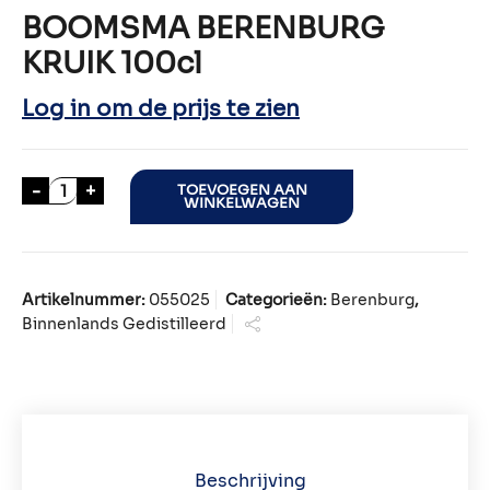
BOOMSMA BERENBURG
KRUIK 100cl
Log in om de prijs te zien
BOOMSMA BERENBURG KRUIK 100cl aantal
-
+
TOEVOEGEN AAN
WINKELWAGEN
Artikelnummer:
055025
Categorieën:
Berenburg
,
Binnenlands Gedistilleerd
Beschrijving