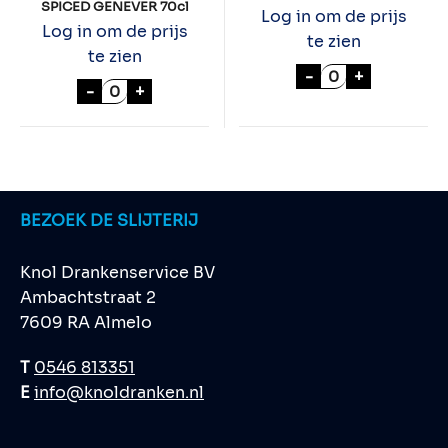
SPICED GENEVER 70cl
Log in om de prijs
Log in om de prijs
te zien
te zien
NOBELTJE 100cl
-
+
HOOGHOUDT SWEET SPICED GENEVER 70c
-
+
BEZOEK DE SLIJTERIJ
Knol Drankenservice BV
Ambachtstraat 2
7609 RA Almelo
T
0546 813351
E
info@knoldranken.nl