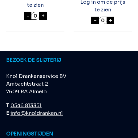
Log in om de prijs
te zien
te zien
STROH 80% 10cl aantal
-
+
BLACK VELVET 
-
+
BEZOEK DE SLIJTERIJ
Knol Drankenservice BV
Ambachtstraat 2
7609 RA Almelo
T
0546 813351
E
info@knoldranken.nl
OPENINGSTIJDEN