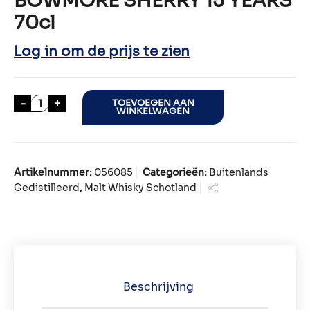
BOWMORE SHERRY 15 YEARS
70cl
Log in om de prijs te zien
BOWMORE SHERRY 15 YEARS 70cl aantal
-
+
TOEVOEGEN AAN
WINKELWAGEN
Artikelnummer:
056085
Categorieën:
Buitenlands
Gedistilleerd
,
Malt Whisky Schotland
Beschrijving