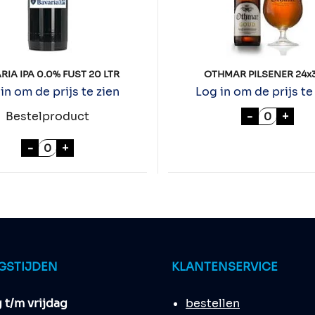
RIA IPA 0.0% FUST 20 LTR
OTHMAR PILSENER 24x3
in om de prijs te zien
Log in om de prijs te
aantal
OTHMAR P
-
+
Bestelproduct
BAVARIA IPA 0.0% FUST 20 LTR aantal
-
+
GSTIJDEN
KLANTENSERVICE
t/m vrijdag
bestellen