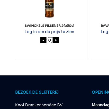
SWINCKELS PILSENER 24x30cl
BAVA
Log in om de prijs te zien
Log 
SWINCKELS PILSENER 24x30cl 
-
+
BEZOEK DE SLIJTERIJ
OPENIN
Knol Drankenservice BV
Maandag 