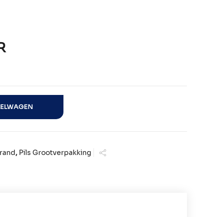
R
KELWAGEN
rand
,
Pils Grootverpakking