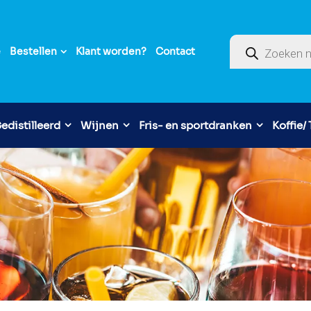
Producten zoek
e
Bestellen
Klant worden?
Contact
edistilleerd
Wijnen
Fris- en sportdranken
Koffie/