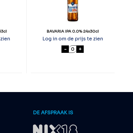
3cl
BAVARIA IPA 0.0% 24x30cl
 zien
Log in om de prijs te zien
ILSENER 24x33cl aantal
BAVARIA IPA 0.0% 24x30cl
-
+
DE AFSPRAAK IS