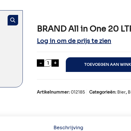
BRAND All in One 20 LT
Log in om de prijs te zien
BRAND All in One 20 LTR aantal
-
+
TOEVOEGEN AAN WIN
Artikelnummer:
012185
Categorieën:
Bier
,
B
Beschrijving