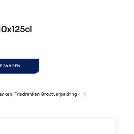
0x125cl
al
KELWAGEN
ranken
,
Frisdranken Grootverpakking