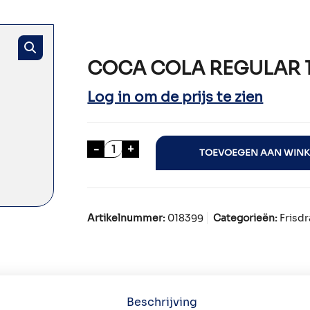
COCA COLA REGULAR 1
Log in om de prijs te zien
COCA COLA REGULAR 10x125cl aant
-
+
TOEVOEGEN AAN WIN
Artikelnummer:
018399
Categorieën:
Frisd
Beschrijving