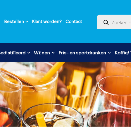
Producten zoek
e
Bestellen
Klant worden?
Contact
edistilleerd
Wijnen
Fris- en sportdranken
Koffie/