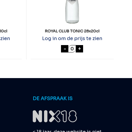
10cl
ROYAL CLUB TONIC 28x20cl
 zien
Log in om de prijs te zien
UB TONIC 12x110cl aantal
ROYAL CLUB TONIC 28x20c
-
+
DE AFSPRAAK IS
< 18 jaar, deze website is niet