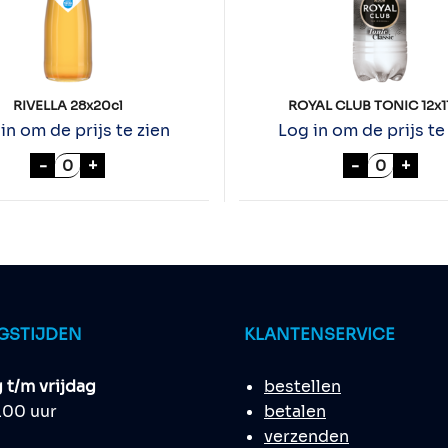
RIVELLA 28x20cl
ROYAL CLUB TONIC 12x1
in om de prijs te zien
Log in om de prijs te
l aantal
RIVELLA 28x20cl aantal
ROYAL CL
-
+
-
+
GSTIJDEN
KLANTENSERVICE
t/m vrijdag
bestellen
8.00 uur
betalen
verzenden