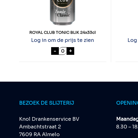
ROYAL CLUB TONIC BLIK 24x33cl
Log in om de prijs te zien
Log 
ROYAL CLUB TONIC BLIK 24x33c
-
+
BEZOEK DE SLIJTERIJ
OPENIN
Knol Drankenservice BV
Maandag 
Ambachtstraat 2
8.30 – 1
7609 RA Almelo