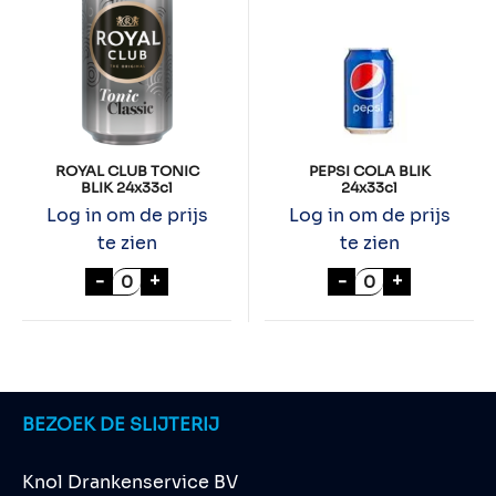
ROYAL CLUB TONIC
PEPSI COLA BLIK
BLIK 24x33cl
24x33cl
Log in om de prijs
Log in om de prijs
te zien
te zien
ROYAL CLUB TONIC BLIK 24x33cl aantal
PEPSI COLA BLI
-
+
-
+
BEZOEK DE SLIJTERIJ
Knol Drankenservice BV