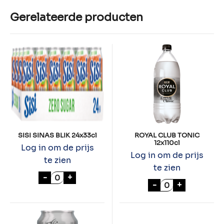
Gerelateerde producten
SISI SINAS BLIK 24x33cl
ROYAL CLUB TONIC
12x110cl
Log in om de prijs
Log in om de prijs
te zien
te zien
SISI SINAS BLIK 24x33cl aantal
-
+
ROYAL CLUB TON
-
+