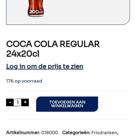
COCA COLA REGULAR
24x20cl
Log in om de prijs te zien
176 op voorraad
COCA COLA REGULAR 24x20cl aantal
-
+
TOEVOEGEN AAN
WINKELWAGEN
Artikelnummer:
018000
Categorieën:
Frisdranken
,