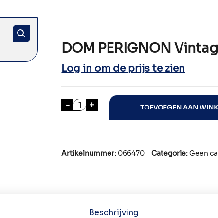
DOM PERIGNON Vintag
Log in om de prijs te zien
DOM PERIGNON Vintage 2017 aanta
-
+
TOEVOEGEN AAN WIN
Artikelnummer:
066470
Categorie:
Geen ca
Beschrijving