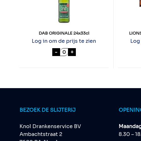
DAB ORIGINALE 24x33cl
LIONS
Log in om de prijs te zien
Log 
DAB ORIGINALE 24x33cl aantal
-
+
BEZOEK DE SLIJTERIJ
OPENIN
Knol Drankenservice BV
Maandag 
Ambachtstraat 2
8.30 – 1