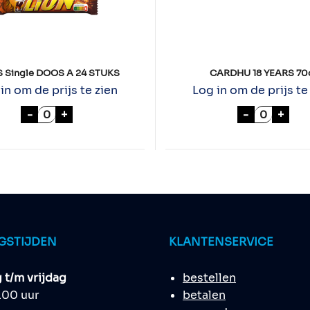
 Single DOOS A 24 STUKS
CARDHU 18 YEARS 70
in om de prijs te zien
Log in om de prijs te
LIONS Single DOOS A 24 STUKS aantal
CARDHU 1
-
+
-
+
GSTIJDEN
KLANTENSERVICE
t/m vrijdag
bestellen
8.00 uur
betalen