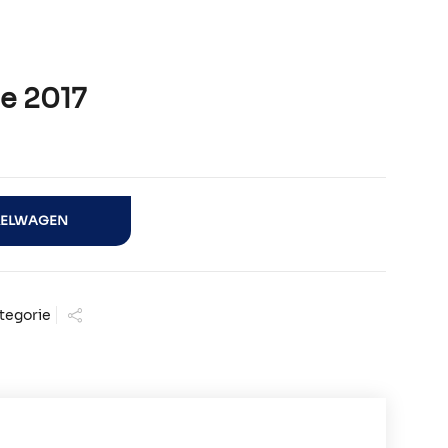
e 2017
l
KELWAGEN
tegorie