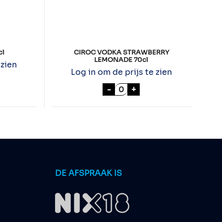
cl
CIROC VODKA STRAWBERRY
LEMONADE 70cl
 zien
Log in om de prijs te zien
8 YEARS 70cl aantal
CIROC VODKA STRAWBERR
-
+
DE AFSPRAAK IS