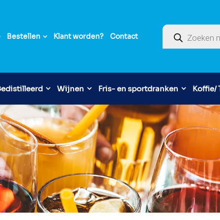
Producten zoek
e
Bestellen
Klant worden?
Contact
edistilleerd
Wijnen
Fris- en sportdranken
Koffie/