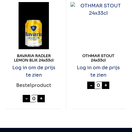
BAVARIA RADLER
OTHMAR STOUT
LEMON BLIK 24x33cl
24x33cl
Log in om de prijs
Log in om de prijs
te zien
te zien
OTHMAR STOUT 
-
+
Bestelproduct
BAVARIA RADLER LEMON BLIK 24x33cl aan
-
+