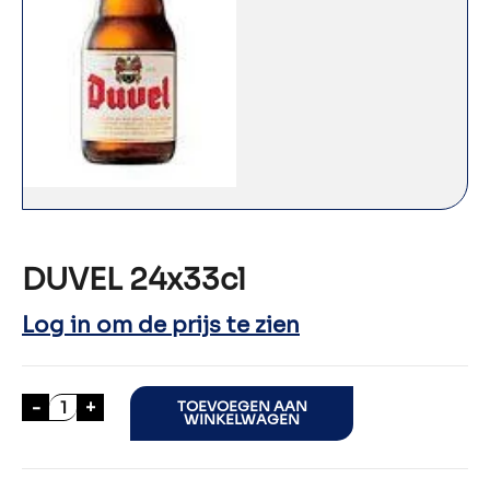
DUVEL 24x33cl
Log in om de prijs te zien
DUVEL 24x33cl aantal
-
+
TOEVOEGEN AAN
WINKELWAGEN