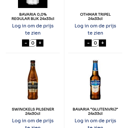
BAVARIA 0,0%
OTHMAR TRIPEL
REGULAR BLIK 24x33cl
24x33cl
Log in om de prijs
Log in om de prijs
te zien
te zien
BAVARIA 0,0% REGULAR BLIK 24x33cl aant
OTHMAR TRIPEL 
-
+
-
+
SWINCKELS PILSENER
BAVARIA “GLUTENVRIJ”
24x30cl
24x33cl
Log in om de prijs
Log in om de prijs
te zien
te zien