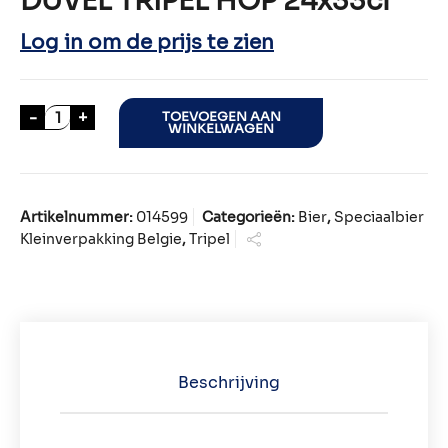
DUVEL TRIPEL HOP 24x33cl
Log in om de prijs te zien
DUVEL TRIPEL HOP 24x33cl aantal
-
+
TOEVOEGEN AAN
WINKELWAGEN
Artikelnummer:
014599
Categorieën:
Bier
,
Speciaalbier
Kleinverpakking Belgie
,
Tripel
Beschrijving