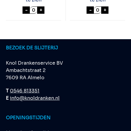
SWINCKELS PILSENER 24x30cl aantal
BAVARIA "GLUTE
-
+
-
+
BEZOEK DE SLIJTERIJ
Knol Drankenservice BV
Ambachtstraat 2
7609 RA Almelo
T
0546 813351
E
info@knoldranken.nl
OPENINGSTIJDEN