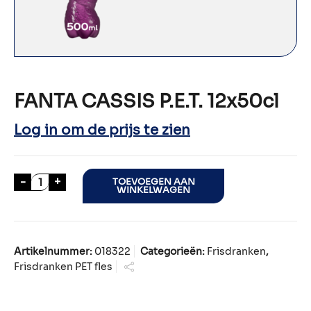
FANTA CASSIS P.E.T. 12x50cl
Log in om de prijs te zien
FANTA CASSIS P.E.T. 12x50cl aantal
-
+
TOEVOEGEN AAN
WINKELWAGEN
Artikelnummer:
018322
Categorieën:
Frisdranken
,
Frisdranken PET fles