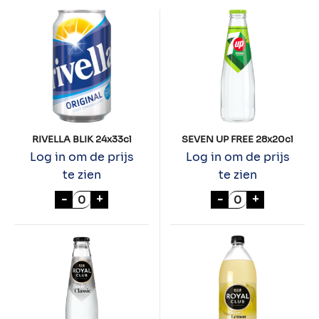
RIVELLA BLIK 24x33cl
SEVEN UP FREE 28x20cl
Log in om de prijs
Log in om de prijs
te zien
te zien
RIVELLA BLIK 24x33cl aantal
SEVEN UP FREE 
-
+
-
+