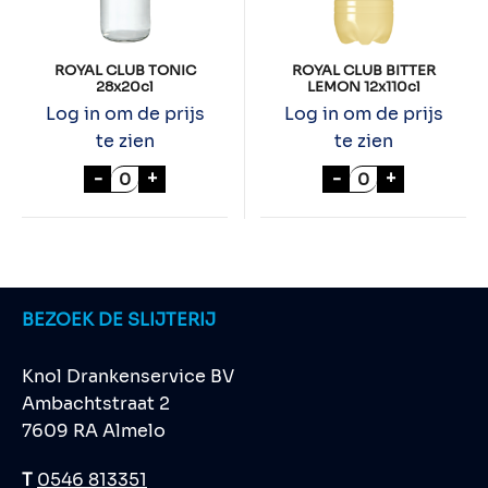
ROYAL CLUB TONIC
ROYAL CLUB BITTER
28x20cl
LEMON 12x110cl
Log in om de prijs
Log in om de prijs
te zien
te zien
ROYAL CLUB TONIC 28x20cl aantal
ROYAL CLUB BIT
-
+
-
+
BEZOEK DE SLIJTERIJ
Knol Drankenservice BV
Ambachtstraat 2
7609 RA Almelo
T
0546 813351