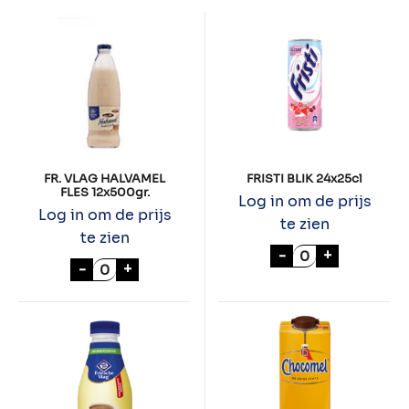
FR. VLAG HALVAMEL
FRISTI BLIK 24x25cl
FLES 12x500gr.
Log in om de prijs
Log in om de prijs
te zien
te zien
FRISTI BLIK 24x
-
+
FR. VLAG HALVAMEL FLES 12x500gr. aantal
-
+