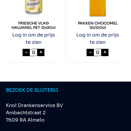
FRIESCHE VLAG
PAKKEN CHOCOMEL
HALVAMEL PET 12x30cl
12x100cl
Log in om de prijs
Log in om de prijs
te zien
te zien
FRIESCHE VLAG HALVAMEL PET 12x30cl aa
PAKKEN CHOCOM
-
+
-
+
BEZOEK DE SLIJTERIJ
Knol Drankenservice BV
Ambachtstraat 2
7609 RA Almelo