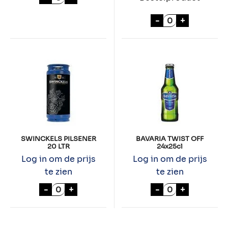
BAVARIA 0.0% 
-
+
SWINCKELS PILSENER
BAVARIA TWIST OFF
20 LTR
24x25cl
Log in om de prijs
Log in om de prijs
te zien
te zien
SWINCKELS PILSENER 20 LTR aantal
BAVARIA TWIST 
-
+
-
+