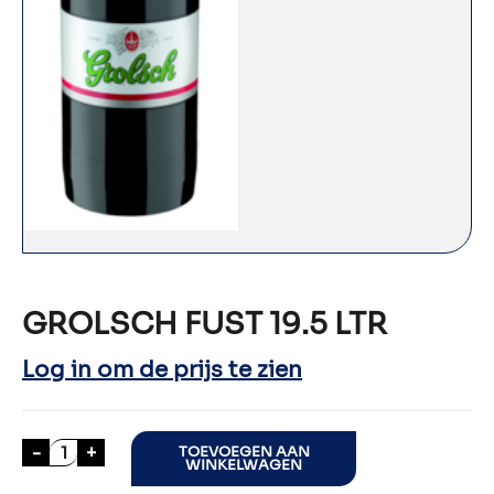
GROLSCH FUST 19.5 LTR
Log in om de prijs te zien
GROLSCH FUST 19.5 LTR aantal
-
+
TOEVOEGEN AAN
WINKELWAGEN