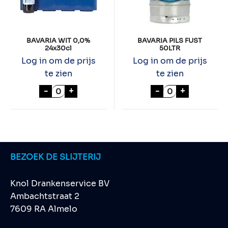
BAVARIA WIT 0,0%
BAVARIA PILS FUST
24x30cl
50LTR
Log in om de prijs
Log in om de prijs
te zien
te zien
BAVARIA WIT 0,0% 24x30cl aantal
BAVARIA PILS F
-
+
-
+
BEZOEK DE SLIJTERIJ
Knol Drankenservice BV
Ambachtstraat 2
7609 RA Almelo