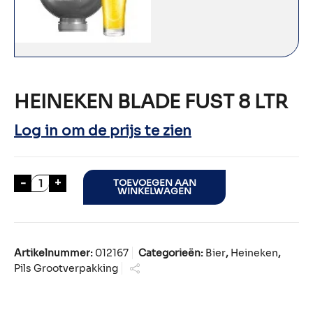
HEINEKEN BLADE FUST 8 LTR
Log in om de prijs te zien
HEINEKEN BLADE FUST 8 LTR aantal
-
+
TOEVOEGEN AAN
WINKELWAGEN
Artikelnummer:
012167
Categorieën:
Bier
,
Heineken
,
Pils Grootverpakking