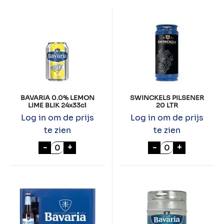
BAVARIA 0.0% LEMON
SWINCKELS PILSENER
LIME BLIK 24x33cl
20 LTR
Log in om de prijs
Log in om de prijs
te zien
te zien
BAVARIA 0.0% LEMON LIME BLIK 24x33cl a
SWINCKELS PIL
-
+
-
+