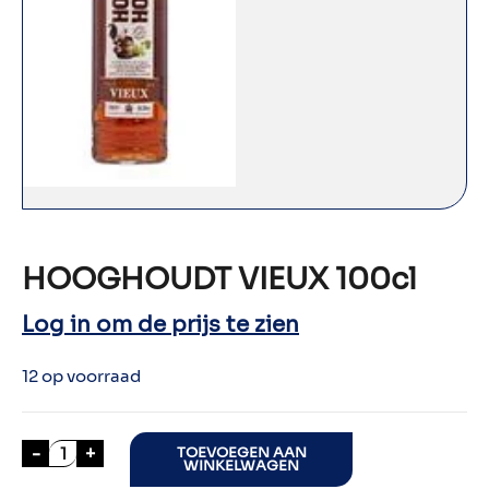
HOOGHOUDT VIEUX 100cl
Log in om de prijs te zien
12 op voorraad
HOOGHOUDT VIEUX 100cl aantal
-
+
TOEVOEGEN AAN
WINKELWAGEN