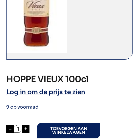
HOPPE VIEUX 100cl
Log in om de prijs te zien
9 op voorraad
HOPPE VIEUX 100cl aantal
-
+
TOEVOEGEN AAN
WINKELWAGEN