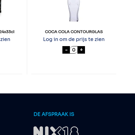
24x33cl
COCA COLA CONTOURGLAS
 zien
Log in om de prijs te zien
 FLES DRAUGHT 24x33cl aantal
COCA COLA CONTOURGLA
-
+
DE AFSPRAAK IS