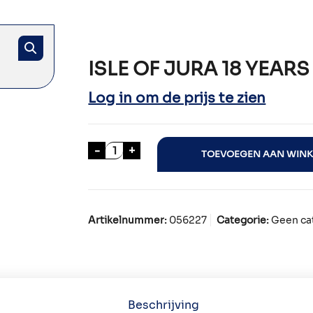
ISLE OF JURA 18 YEARS
Log in om de prijs te zien
ISLE OF JURA 18 YEARS 70cl NIEUW 
-
+
TOEVOEGEN AAN WIN
Artikelnummer:
056227
Categorie:
Geen ca
Beschrijving