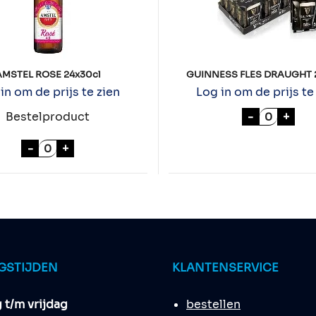
AMSTEL ROSE 24x30cl
GUINNESS FLES DRAUGHT 
in om de prijs te zien
Log in om de prijs te
GUINNESS
-
+
Bestelproduct
AMSTEL ROSE 24x30cl aantal
-
+
GSTIJDEN
KLANTENSERVICE
t/m vrijdag
bestellen