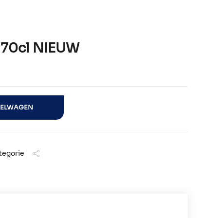
 70cl NIEUW
aantal
KELWAGEN
tegorie