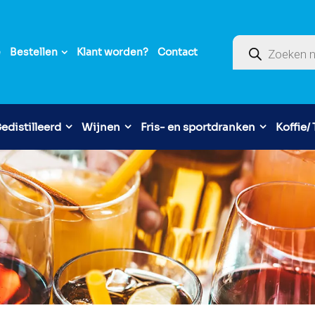
Producten zoek
e
Bestellen
Klant worden?
Contact
edistilleerd
Wijnen
Fris- en sportdranken
Koffie/