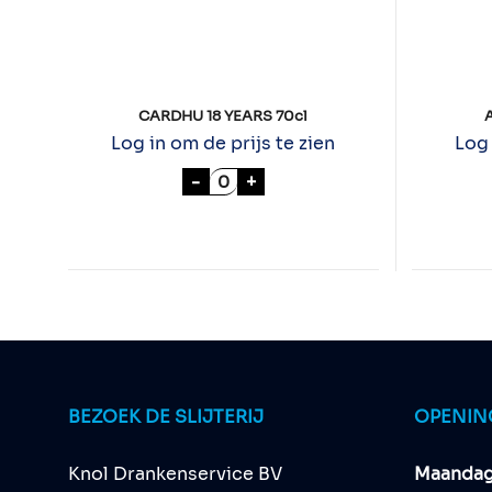
CARDHU 18 YEARS 70cl
Log in om de prijs te zien
Log 
CARDHU 18 YEARS 70cl aantal
-
+
BEZOEK DE SLIJTERIJ
OPENIN
Knol Drankenservice BV
Maandag 