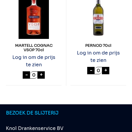
MARTELL COGNAC
PERNOD 70cl
VSOP 70cl
Log in om de prijs
Log in om de prijs
te zien
te zien
PERNOD 70cl a
-
+
MARTELL COGNAC VSOP 70cl aantal
-
+
BEZOEK DE SLIJTERIJ
Knol Drankenservice BV