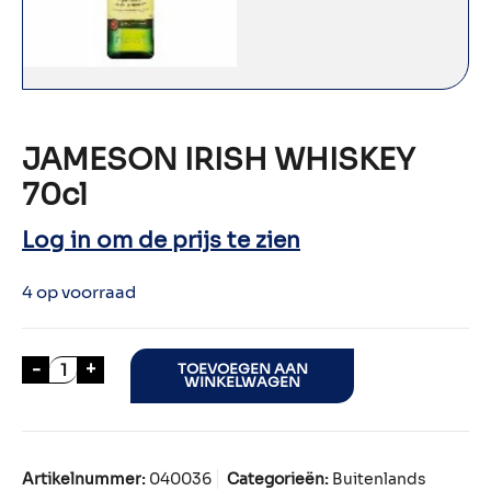
JAMESON IRISH WHISKEY
70cl
Log in om de prijs te zien
4 op voorraad
JAMESON IRISH WHISKEY 70cl aantal
-
+
TOEVOEGEN AAN
WINKELWAGEN
Artikelnummer:
040036
Categorieën:
Buitenlands