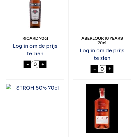
RICARD 70cl
ABERLOUR 18 YEARS
70cl
Log in om de prijs
Log in om de prijs
te zien
te zien
RICARD 70cl aantal
-
+
ABERLOUR 18 YE
-
+