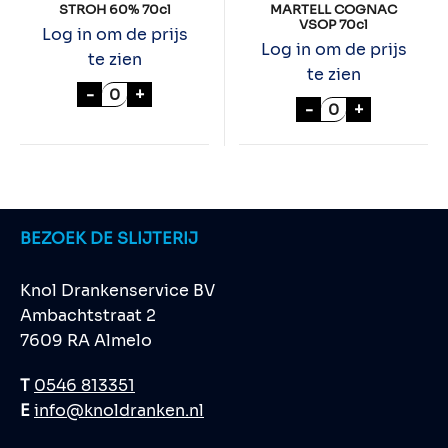
STROH 60% 70cl
MARTELL COGNAC
VSOP 70cl
Log in om de prijs
Log in om de prijs
te zien
te zien
STROH 60% 70cl aantal
-
+
MARTELL COGNA
-
+
BEZOEK DE SLIJTERIJ
Knol Drankenservice BV
Ambachtstraat 2
7609 RA Almelo
T
0546 813351
E
info@knoldranken.nl