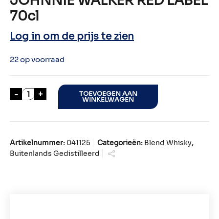
JOHNNIE WALKER RED LABEL
70cl
Log in om de prijs te zien
22 op voorraad
JOHNNIE WALKER RED LABEL 70cl aantal
-
+
TOEVOEGEN AAN
WINKELWAGEN
Artikelnummer:
041125
Categorieën:
Blend Whisky
,
Buitenlands Gedistilleerd