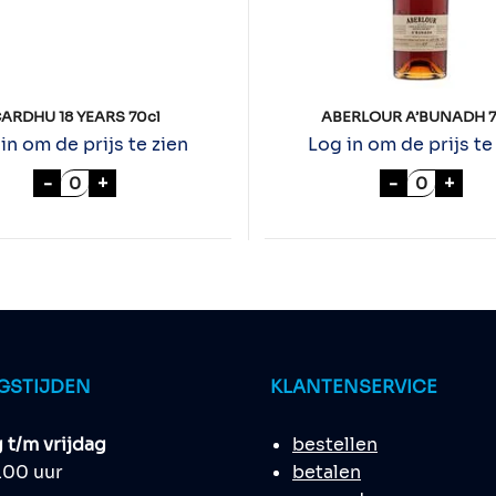
ARDHU 18 YEARS 70cl
ABERLOUR A’BUNADH 7
in om de prijs te zien
Log in om de prijs te
CARDHU 18 YEARS 70cl aantal
ABERLOUR
-
+
-
+
MONADE 70cl aantal
GSTIJDEN
KLANTENSERVICE
t/m vrijdag
bestellen
8.00 uur
betalen