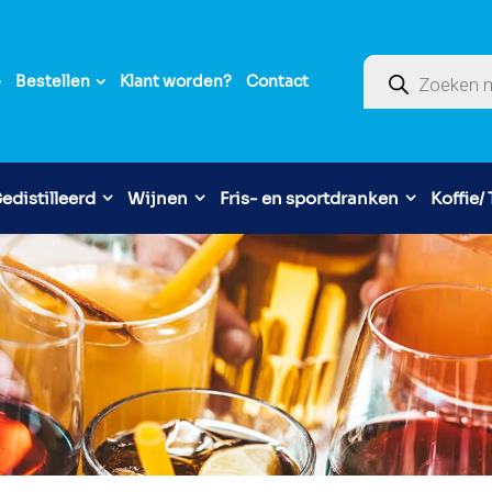
Producten zoek
e
Bestellen
Klant worden?
Contact
edistilleerd
Wijnen
Fris- en sportdranken
Koffie/