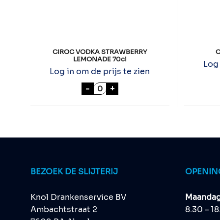
CIROC VODKA STRAWBERRY
C
LEMONADE 70cl
Log 
Log in om de prijs te zien
CIROC VODKA STRAWBERRY LE
-
+
BEZOEK DE SLIJTERIJ
OPENIN
Knol Drankenservice BV
Maandag 
Ambachtstraat 2
8.30 – 1