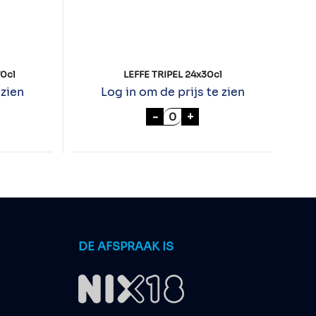
0cl
LEFFE TRIPEL 24x30cl
 zien
Log in om de prijs te zien
 A'BUNADH 70cl aantal
LEFFE TRIPEL 24x30cl aant
-
+
DE AFSPRAAK IS