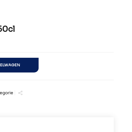
50cl
KELWAGEN
egorie