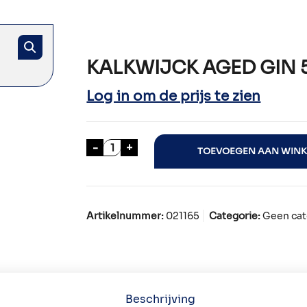
KALKWIJCK AGED GIN 
Log in om de prijs te zien
KALKWIJCK AGED GIN 50cl aantal
-
+
TOEVOEGEN AAN WIN
Artikelnummer:
021165
Categorie:
Geen cat
Beschrijving