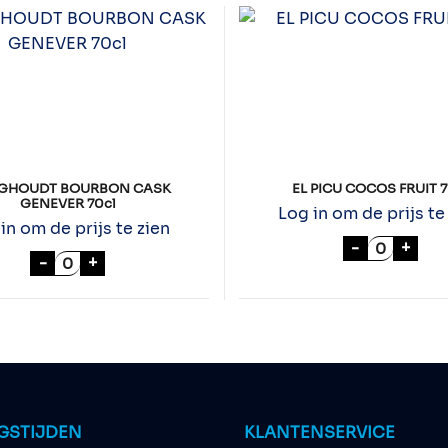
GHOUDT BOURBON CASK
EL PICU COCOS FRUIT 7
GENEVER 70cl
Log in om de prijs te
in om de prijs te zien
EL PICU C
-
+
NEVER 70cl aantal
HOOGHOUDT BOURBON CASK GENEVER 70cl a
-
+
GSTIJDEN
KLANTENSERVICE