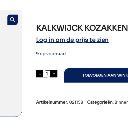
KALKWIJCK KOZAKKEN
Log in om de prijs te zien
9 op voorraad
KALKWIJCK KOZAKKENRUTER 50cl a
-
+
TOEVOEGEN AAN WIN
Artikelnummer:
021158
Categorieën:
Binnen