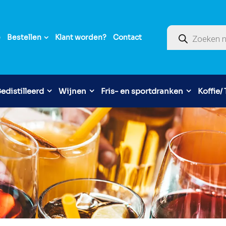
Producten zoek
e
Bestellen
Klant worden?
Contact
edistilleerd
Wijnen
Fris- en sportdranken
Koffie/