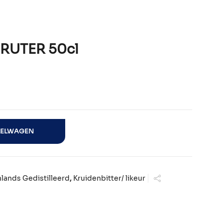
RUTER 50cl
antal
KELWAGEN
lands Gedistilleerd
,
Kruidenbitter/ likeur