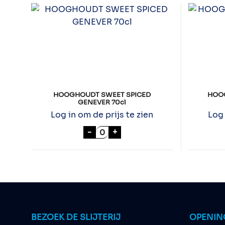
HOOGHOUDT SWEET SPICED
HOO
GENEVER 70cl
Log in om de prijs te zien
Log 
HOOGHOUDT SWEET SPICED GE
-
+
BEZOEK DE SLIJTERIJ
OPENIN