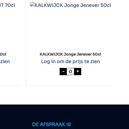
0cl
KALKWIJCK Jonge Jenever 50cl
 zien
Log in om de prijs te zien
OCOS FRUIT 70cl aantal
KALKWIJCK Jonge Jenever
-
+
antal
DE AFSPRAAK IS