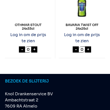
OTHMAR STOUT
BAVARIA TWIST OFF
24x33cl
24x25cl
Log in om de prijs
Log in om de prijs
te zien
te zien
OTHMAR STOUT 24x33cl aantal
BAVARIA TWIST 
-
+
-
+
BEZOEK DE SLIJTERIJ
Knol Drankenservice BV
Ambachtstraat 2
7609 RA Almelo