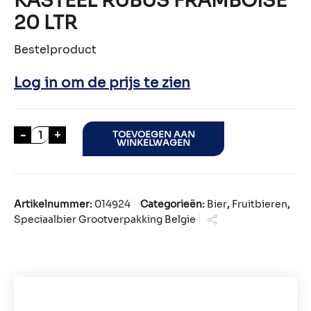
KASTEEL RUBUS FRAMBOISE
20 LTR
Bestelproduct
Log in om de prijs te zien
KASTEEL RUBUS FRAMBOISE 20 LTR aantal
-
+
TOEVOEGEN AAN
WINKELWAGEN
Artikelnummer:
014924
Categorieën:
Bier
,
Fruitbieren
,
Speciaalbier Grootverpakking Belgie