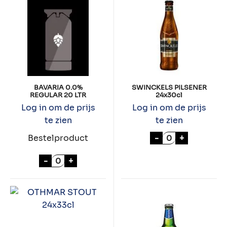
BAVARIA 0.0%
SWINCKELS PILSENER
REGULAR 20 LTR
24x30cl
Log in om de prijs
Log in om de prijs
te zien
te zien
SWINCKELS PIL
-
+
Bestelproduct
BAVARIA 0.0% REGULAR 20 LTR aantal
-
+