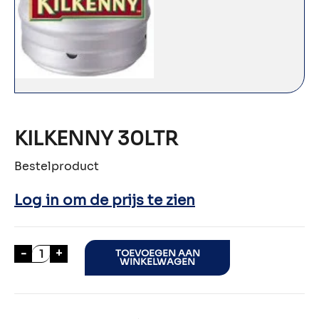
KILKENNY 30LTR
Bestelproduct
Log in om de prijs te zien
KILKENNY 30LTR aantal
-
+
TOEVOEGEN AAN
WINKELWAGEN