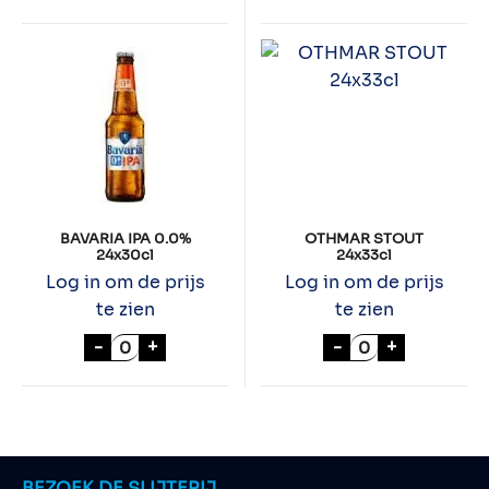
BAVARIA IPA 0.0%
OTHMAR STOUT
24x30cl
24x33cl
Log in om de prijs
Log in om de prijs
te zien
te zien
BAVARIA IPA 0.0% 24x30cl aantal
OTHMAR STOUT 
-
+
-
+
BEZOEK DE SLIJTERIJ