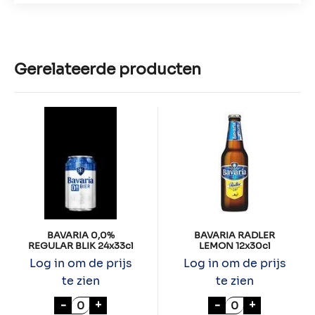
Gerelateerde producten
BAVARIA 0,0%
BAVARIA RADLER
REGULAR BLIK 24x33cl
LEMON 12x30cl
Log in om de prijs
Log in om de prijs
te zien
te zien
BAVARIA 0,0% REGULAR BLIK 24x33cl aant
BAVARIA RADLE
-
+
-
+